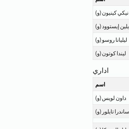
نيكي كينيون (و)
يلين إيستوود (و)
ليليانا روسو (و)
ليندا كوتون (و)
اداري
اسم
داون لويس (و)
اندرا تايلور (و)