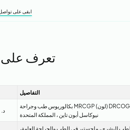
ابقى على تواصل
تعرف على ا
التفاصيل
بكالوريوس طب وجراحة MRCGP (لون) DRCOG مسجل 1991 -
د. 
نيوكاسل أبون تاين ، المملكة المتحدة
طب البشري، ماجستير في الطب والجراحة العامة،