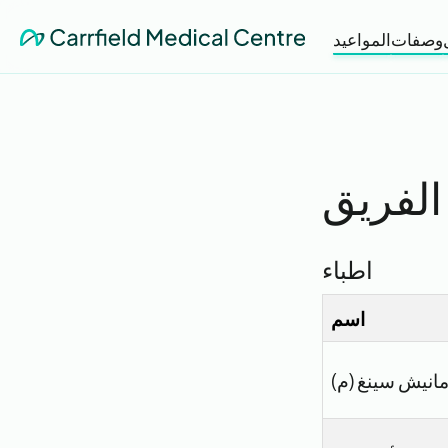
وصفات
المواعيد
لفريق
اطباء
اسم
مانيش سينغ (م)