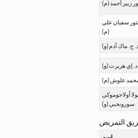
ر زبير أحمد (م)
تور سفيان علي
(م)
. ج. ماك آدم (و)
د. إي هربرت (و)
محمد علوش (م)
بولا أولاجوموكي
سورونجبي (و)
يق التمريض
اسم