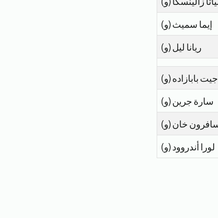
ياتا زالينسكا (و)
إيما سميث (و)
ريانا ليل (و)
يت بابازاده (و)
سارة جرين (و)
افرون خان (و)
لورا أندروود (و)